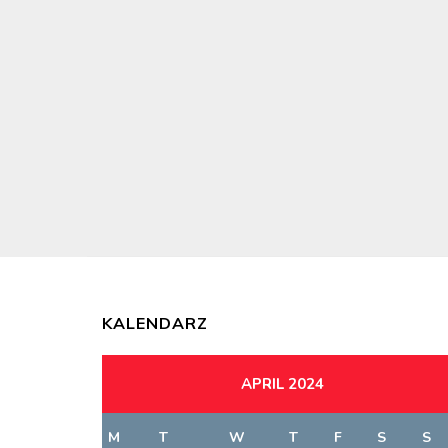
KALENDARZ
APRIL 2024
M
T
W
T
F
S
S