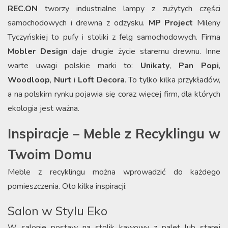
REC.ON
tworzy industrialne lampy z zużytych części
samochodowych i drewna z odzysku.
MP Project
Mileny
Tyczyńskiej to pufy i stoliki z felg samochodowych. Firma
Mobler Design
daje drugie życie staremu drewnu. Inne
warte uwagi polskie marki to:
Unikaty
,
Pan Popi
,
Woodloop
,
Nurt
i
Loft Decora
. To tylko kilka przykładów,
a na polskim rynku pojawia się coraz więcej firm, dla których
ekologia jest ważna.
Inspiracje – Meble z Recyklingu w
Twoim Domu
Meble z recyklingu można wprowadzić do każdego
pomieszczenia. Oto kilka inspiracji:
Salon w Stylu Eko
W salonie postaw na stolik kawowy z palet lub starej